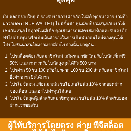
เว็บสล็อตรายใหญ่ที่ รองรับรายการฝากอัตโนมัติ ทุกธนาคาร รวมถึง
ฝาวอเลท (TRUE WALLET) ไม่มีขั้นต่ำ ทุนน้อยก็ร่วมสนุกกับเราได้
เช่นกัน สนุกได้ทุกที่ไม่มีเบื่อ คุณสามารถสมัครสมาชิกและรับเครดิต
ฟรีไปเป็นทุน หรือเป็นเงินสำรองในการเดิมพันออนไลน์ของคุณได้
โปรโมชั่นน่าสนใจมากมายมีอะไรบ้างนั้น มาดูกัน..
โปรสล็อตต้อนรับสมาชิกใหม่ สมัครสมาชิกใหม่รับโบนัสเพิ่มฟรี
50% และสามารถรับโบนัสสูงสุดได้ถึง 500 บาท
โปรฝาก 50 รับ 100 หรือโปรฝาก 100 รับ 200 สำหรับสมาชิกใหม่
ยิ่งฝากมาก ยิ่งได้มาก
โปรโมชั่นชวนเพื่อนมาเล่น รับไปเลยโบนัส 10% จากยอดฝาก
ของเพื่อน และเอาไปทำทุนได้เลย
โปรโมชั่นสุดคุ้มสำหรับสมาชิกทุกคน รับโบนัส 10% สำหรับยอด
ฝากแรกของวัน
ผู้ให้บริการโดยตรง ค่าย พีจีสล็อต