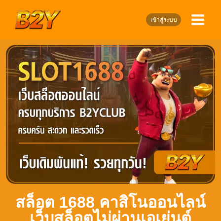
เข้าสู่ระบบ
สล็อต 1688 คาสิโนออนไลน์
เว็บสล็อตไม่ผ่านเอเย่นต์