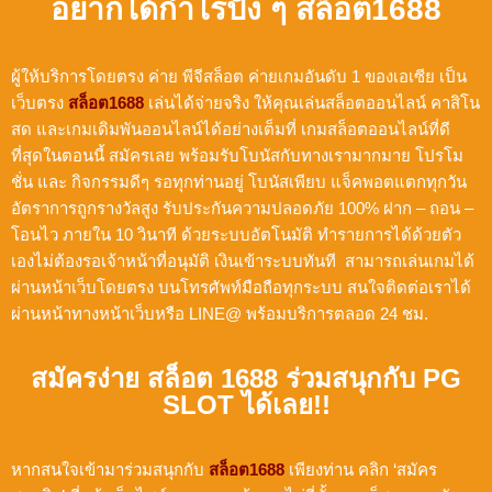
อยากได้กำไรปัง ๆ สล็อต1688
ผู้ให้บริการโดยตรง ค่าย พีจีสล็อต ค่ายเกมอันดับ 1 ของเอเซีย เป็น
เว็บตรง
สล็อต
1688
เล่นได้จ่ายจริง ให้คุณเล่นสล็อตออนไลน์ คาสิโน
สด และเกมเดิมพันออนไลน์ได้อย่างเต็มที่ เกมสล็อตออนไลน์ที่ดี
ที่สุดในตอนนี้ สมัครเลย พร้อมรับโบนัสกับทางเรามากมาย โปรโม
ชั่น และ กิจกรรมดีๆ รอทุกท่านอยู่ โบนัสเพียบ แจ็คพอตแตกทุกวัน
อัตราการถูกรางวัลสูง รับประกันความปลอดภัย 100% ฝาก – ถอน –
โอนไว ภายใน 10 วินาที ด้วยระบบอัตโนมัติ ทำรายการได้ด้วยตัว
เองไม่ต้องรอเจ้าหน้าที่อนุมัติ เงินเข้าระบบทันที สามารถเล่นเกมได้
ผ่านหน้าเว็บโดยตรง บนโทรศัพท์มือถือทุกระบบ สนใจติดต่อเราได้
ผ่านหน้าทางหน้าเว็บหรือ LINE@ พร้อมบริการตลอด 24 ชม.
สมัครง่าย สล็อต 1688 ร่วมสนุกกับ PG
SLOT ได้เลย!!
หากสนใจเข้ามาร่วมสนุกกับ
สล็อต
1688
เพียงท่าน คลิก ‘สมัคร