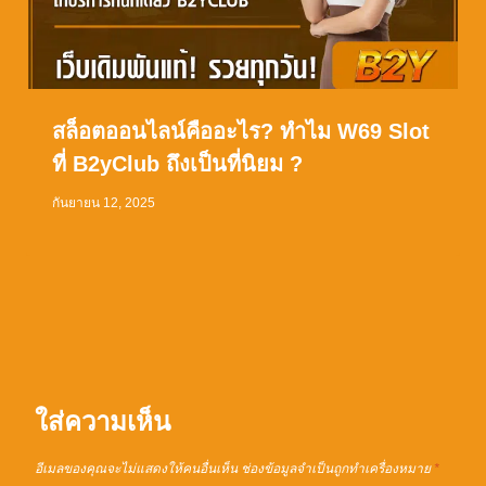
สล็อตออนไลน์คืออะไร? ทำไม W69 Slot
ที่ B2yClub ถึงเป็นที่นิยม ?
กันยายน 12, 2025
ใส่ความเห็น
อีเมลของคุณจะไม่แสดงให้คนอื่นเห็น
ช่องข้อมูลจำเป็นถูกทำเครื่องหมาย
*