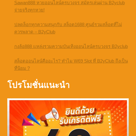
Sawan888 หวยออนไลน์ครบวงจร สมัครเล่นผ่าน B2yclub
จ่ายจริงทุกหวย!
ปลดล็อกทุกความสนุกกับ สล็อต1688 ศูนย์รวมสล็อตที่ไม่
ควรพลาด – B2yClub
กงล้อ888 แหล่งรวมความบันเทิงออนไลน์ครบวงจร B2yclub
สล็อตออนไลน์คืออะไร? ทำไม W69 Slot ที่ B2yClub ถึงเป็น
ที่นิยม ?
โปรโมชั่นแนะนำ