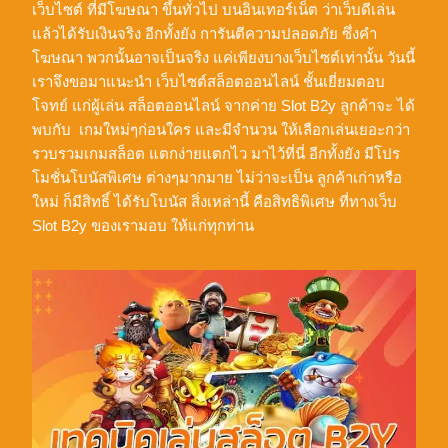
เว็บไซต์ ที่มีโฆษณา ขึ้นทั่วไป บนอินเทอร์เน็ต ว่าเว็บดีเล่น
แล้วได้รับเงินจริง อีกทั้งยัง การันตีความปลอดภัย ซึ่งคำ
โฆษณา พวกนั้นอาจเป็นจริง แค่เพียงบางเว็บไซต์เท่านั้น วันนี้
เราจึงขอมาแนะนำ เว็บไซต์สล็อตออนไลน์ ชั้นเยี่ยมตอบ
โจทย์ แก่ผู้เล่น สล็อตออนไลน์ จากค่าย Slot B2y ลูกค้าจะ ได้
พบกับ เกมใหม่ๆก่อนใคร และมีจำนวน ให้เลือกเล่นเยอะกว่า
รวบรวมเกมสล็อต แตกง่ายแตกไว มาไว้ที่นี่ อีกทั้งยัง มีโปร
โมชั่นโบนัสพิเศษ ต่างๆมากมาย ไม่ว่าจะเป็น ลูกค้าเก่าหรือ
ใหม่ ก็มีสิทธิ์ ได้รับโบนัส สิ่งเหล่านี้ คือสิทธิพิเศษ ที่ทางเว็บ
Slot B2y ของเรามอบ ให้แก่ทุกท่าน