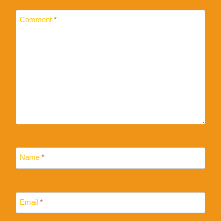
Comment
*
Name
*
Email
*