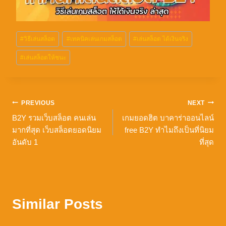
Post
#
วิธีเล่นสล็อต
#
เทคนิคเล่นเกมสล็อต
#
เล่นสล็อต ได้เงินจริง
Tags:
#
เล่นสล็อตให้ชนะ
แนะแนว
PREVIOUS
NEXT
B2Y รวมเว็บสล็อต คนเล่น
เกมยอดฮิต บาคาร่าออนไลน์
เรื่อง
มากที่สุด เว็บสล็อตยอดนิยม
free B2Y ทำไมถึงเป็นที่นิยม
อันดับ 1
ที่สุด
Similar Posts