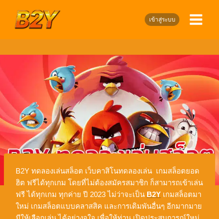
Skip
to
เข้าสู่ระบบ
content
B2Y ทดลองเล่นสล็อต เว็บคาสิโนทดลองเล่น เกมสล็อตยอด
ฮิต ฟรีได้ทุกเกม โดยที่ไม่ต้องสมัครสมาชิก ก็สามารถเข้าเล่น
ฟรี ได้ทุกเกม ทุกค่าย ปี 2023 ไม่ว่าจะเป็น
B2Y
เกมสล็อตมา
ใหม่ เกมสล็อตแบบคลาสสิค และการเดิมพันอื่นๆ อีกมากมาย
มีให้เลือกเล่น ได้อย่างจุใจ เพื่อให้ท่าน เปิดประสบการณ์ใหม่