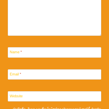
Name
*
Email
*
Website