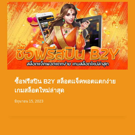
ซื้อฟรีสปิน B2Y สล็อตแจ็คพอตแตกง่าย
เกมสล็อตใหม่ล่าสุด
มิถุนายน 15, 2023