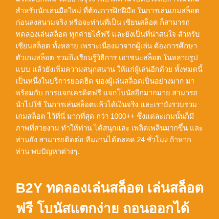
สำหรับนักเล่นมือใหม่ ที่ต้องการฝึกฝีมือ ในการเล่นเกมสล็อต
ก่อนลงสนามจริง หรือจะท่านที่เป็น เซียนสล็อต ก็สามารถ
ทดลองเล่นสล็อต ทุกค่ายได้ฟรี และยังเป็นที่น่าสนใจ สำหรับ
เซียนสล็อต ทั้งหลาย เพราะเนื่องมาจากผู้เล่น ต้องการศึกษา
ตัวเกมสล็อต รวมถึงเรียนรู้วิธีการ เอาชนะสล็อต ในหลายรูป
แบบ แล้วยังเพิ่มความสนุกสนาน ให้แก่ผู้เล่นอีกด้วย ทั้งหมดนี้
เป็นหนึ่งในบริการยอดฮิต ของผู้เล่นสล็อตเป็นอย่างมาก มา
พร้อมกับ การแจกเครดิตฟรี แจกโบนัสอีกมากมาย สามารถ
นำไปใช้ ในการเล่นสล็อตแล้วได้เงินจริง และเรายังรวบรวม
เกมสล็อต ไว้ที่นี่ มากที่สุด กว่า 1000++ ซึ่งแต่ละเกมนั้นก็มี
ภาพที่สวยงาม ทำให้ท่าน ได้สนุกและ เพลิดเพลินมากขึ้น และ
ท่านยัง สามารถติดต่อ ทีมงานได้ตลอด 24 ชั่วโมง ถ้าหาก
ท่าน พบปัญหาต่างๆ.
B2Y ทดลองเล่นสล็อต เล่นสล็อต
ฟรี โบนัสแตกง่าย ถอนออกได้