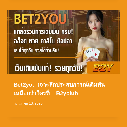
Bet2you เจาะลึกประสบการณ์เดิมพัน
เหนือกว่าใครที่ – B2yclub
กรกฎาคม 13, 2025