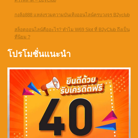
กงล้อ888 แหล่งรวมความบันเทิงออนไลน์ครบวงจร B2yclub
สล็อตออนไลน์คืออะไร? ทำไม W69 Slot ที่ B2yClub ถึงเป็น
ที่นิยม ?
โปรโมชั่นแนะนำ