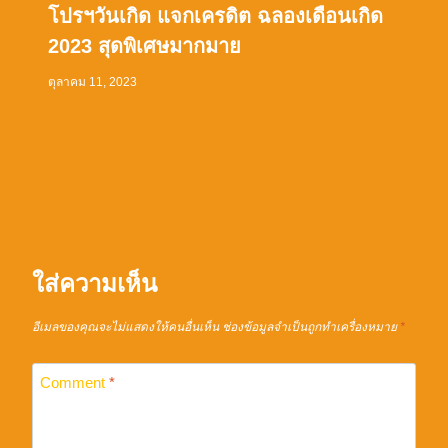
โปรฯวันเกิด แจกเครดิต ฉลองเดือนเกิด
2023 สุดพิเศษมากมาย
ตุลาคม 11, 2023
ใส่ความเห็น
อีเมลของคุณจะไม่แสดงให้คนอื่นเห็น
ช่องข้อมูลจำเป็นถูกทำเครื่องหมาย
*
Comment
*